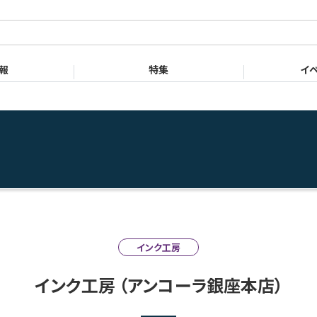
English
Chinese
with ink.
報
特集
イ
インク工房
インク工房 （アンコーラ銀座本店）