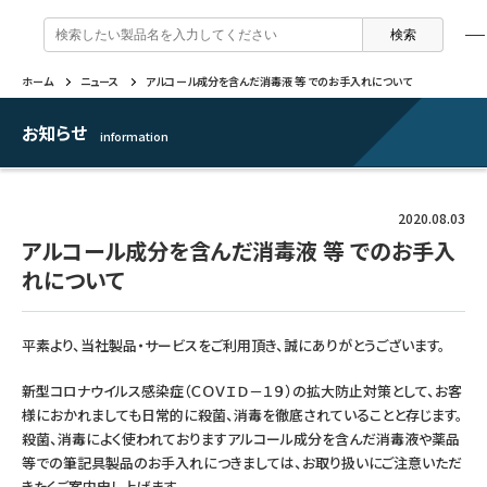
検
索
:
ホーム
ニュース
アルコール成分を含んだ消毒液 等 でのお手入れについて
製品情報
企業情報
特集
よくあるご質問
戻る
戻る
戻る
戻る
お知らせ
information
万年筆 ・ インク
セーラー万年筆について
トピックスを読む
カテゴリから選ぶ
2020.08.03
ボールペン
採用情報
動画コンテンツを見る
芯の交換・補充方法について
アルコール成分を含んだ消毒液 等 でのお手入
れについて
シャープペンシル
IR・CSR情報
よくあるご質問
特集
平素より、当社製品・サービスをご利用頂き、誠にありがとうございます。
複合筆記具
企業情報
新型コロナウイルス感染症（ＣＯＶＩＤ－１９）の拡大防止対策として、お客
マーキングペン
様におかれましても日常的に殺菌、消毒を徹底されていることと存じます。
殺菌、消毒によく使われておりますアルコール成分を含んだ消毒液や薬品
ふでペン
等での筆記具製品のお手入れにつきましては、お取り扱いにご注意いただ
きたくご案内申し上げます。