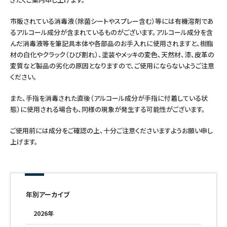
つけペン・インク
市販されている消毒液（除菌シートやスプレー含む）等には有機溶剤であ
るアルコール成分が含まれているものがございます。アルコール成分を含
その他文房具
んだ消毒液等を筆記具本体や各部品のお手入れに使用されますと、樹脂
材の白化やクラック（ひび割れ）、塗装やメッキの変色、天然材、漆、皮革の
シリーズ
変質など製品の劣化の原因となりますので、ご使用にならないようご注意
ください。
また、手指を消毒された直後（アルコール成分が手指に付着している状
製品情報
態）に使用される場合も、同様の現象が発生する可能性がございます。
ご使用前には成分をご確認の上、十分ご注意くださいますようお願い申し
上げます。
年別アーカイブ
2026年