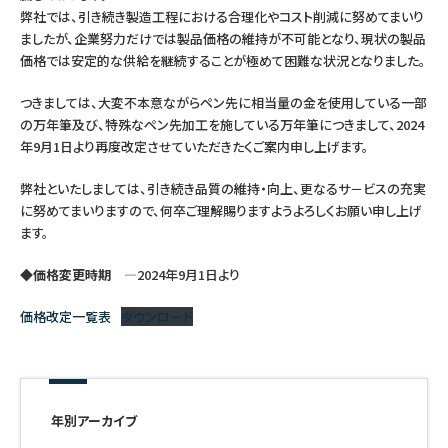
弊社では、引き続き製造工程における合理化やコスト削減に努めてまいり
つけペン・インク
ましたが、企業努力だけでは製品価格の維持が不可能となり、現状の製品
価格では安定的な供給を継続することが極めて困難な状況となりました。
その他文房具
つきましては、大変不本意ながらペン先に相当量の金を使用している一部
の万年筆及び、特殊なペン先加工を施している万年筆につきまして、2024
シリーズ
年9月1日より再度改定させていただきたくご案内申し上げます。
弊社といたしましては、引き続き品質の維持・向上、更なるサ－ビスの充実
に努めてまいりますので、何卒ご理解賜りますようよろしくお願い申し上げ
製品情報
ます。
◆価格変更時期
―2024年9月1日より
価格改定一覧表
ダウンロード
年別アーカイブ