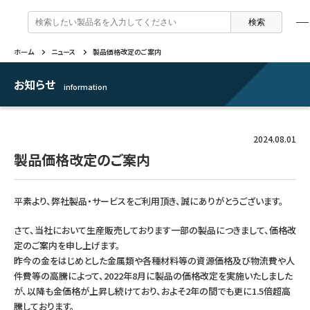
検
索
:
ホーム
ニュース
製品価格改定のご案内
製品情報
企業情報
特集
よくあるご質問
戻る
戻る
戻る
戻る
お知らせ
information
万年筆 ・ インク
セーラー万年筆について
トピックスを読む
カテゴリから選ぶ
2024.08.01
ボールペン
採用情報
動画コンテンツを見る
芯の交換・補充方法について
製品価格改定のご案内
シャープペンシル
IR・CSR情報
平素より、弊社製品・サービスをご利用頂き、誠にありがとうございます。
よくあるご質問
特集
複合筆記具
さて、当社において生産販売しております一部の製品につきまして、価格改
企業情報
定のご案内を申し上げます。
マーキングペン
昨今の金をはじめとした金属類や各種材料等の資源価格及び物流費や人
件費等の高騰によって、2022年8月に製品の価格改定を実施いたしました
が、以降も金価格が上昇し続けており、およそ2年の間でも更に1.5倍超高
ふでペン
騰しております。