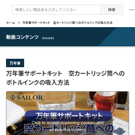
検
索
:
ホーム
万年筆サポートキット 空カートリッジ筒へのボトルインクの吸入方法
製品情報
企業情報
特集
よくあるご質問
戻る
戻る
戻る
戻る
動画コンテンツ
movies
万年筆 ・ インク
セーラー万年筆について
トピックスを読む
カテゴリから選ぶ
万年筆
ボールペン
採用情報
動画コンテンツを見る
芯の交換・補充方法について
万年筆サポートキット 空カートリッジ筒への
ボトルインクの吸入方法
シャープペンシル
IR・CSR情報
よくあるご質問
特集
複合筆記具
企業情報
マーキングペン
Click to accept marketing cookies and
ふでペン
enable this content