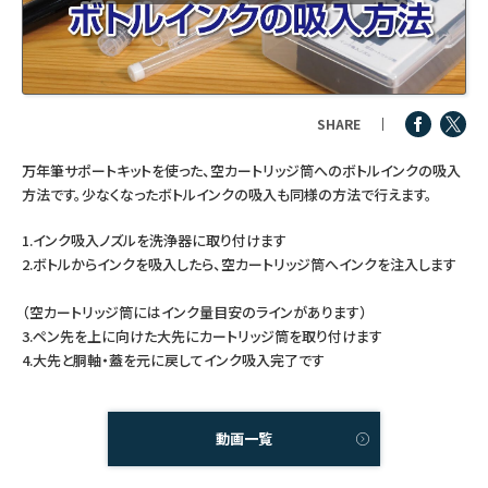
つけペン・インク
その他文房具
SHARE
シリーズ
万年筆サポートキットを使った、空カートリッジ筒へのボトルインクの吸入
方法です。少なくなったボトルインクの吸入も同様の方法で行えます。
製品情報
1.インク吸入ノズルを洗浄器に取り付けます
2.ボトルからインクを吸入したら、空カートリッジ筒へインクを注入します
（空カートリッジ筒にはインク量目安のラインがあります）
3.ペン先を上に向けた大先にカートリッジ筒を取り付けます
4.大先と胴軸・蓋を元に戻してインク吸入完了です
動画一覧