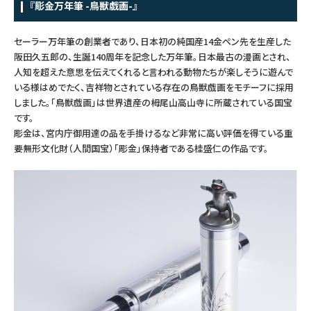
『彫金万年筆 -鳥獣戯画-』
つけペン・インク
セーラー万年筆の創業者であり、日本初の純国産14金ペン先を生産した
その他文房具
阪田久五郎の、生誕140周年を記念した万年筆。日本最古の漫画とされ、
人知を超えた意思を伝えてくれると言われる動物たちが楽しそうに遊んで
いる様はめでたく、吉祥物とされている存在の鳥獣戯画をモチーフに採用
シリーズ
しました。「鳥獣戯画」は世界遺産の栂尾山高山寺に所蔵されている国宝
です。
彫金は、宮内庁御用達の品を手掛けるなど非常に高い評価を得ている重
製品情報
要無形文化財（人間国宝）「彫金」保持者である桂盛仁の作品です。