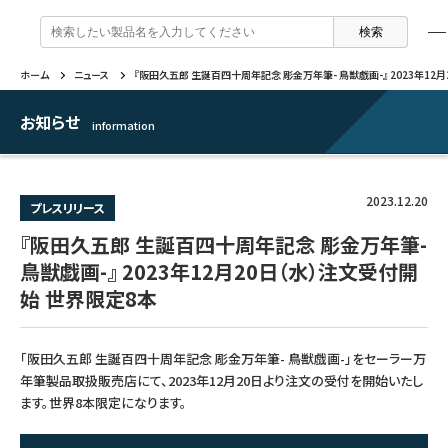
検
索
:
ホーム
ニュース
『阪田久五郎 生誕百四十周年記念 彫金万年筆- 鳥獣戯画-』 2023年12
製品情報
企業情報
特集
よくあるご質問
戻る
戻る
戻る
戻る
お知らせ
information
万年筆 ・ インク
セーラー万年筆について
トピックスを読む
カテゴリから選ぶ
2023.12.20
プレスリリース
ボールペン
採用情報
動画コンテンツを見る
芯の交換・補充方法について
『阪田久五郎 生誕百四十周年記念 彫金万年筆-
鳥獣戯画-』 2023年12月20日（水）注文受付開
シャープペンシル
IR・CSR情報
始 世界限定8本
よくあるご質問
特集
複合筆記具
企業情報
「阪田久五郎 生誕百四十周年記念 彫金万年筆- 鳥獣戯画-」をセーラー万
マーキングペン
年筆製品取扱販売店にて、2023年12月20日より注文の受付を開始いたし
ます。世界8本限定になります。
ふでペン