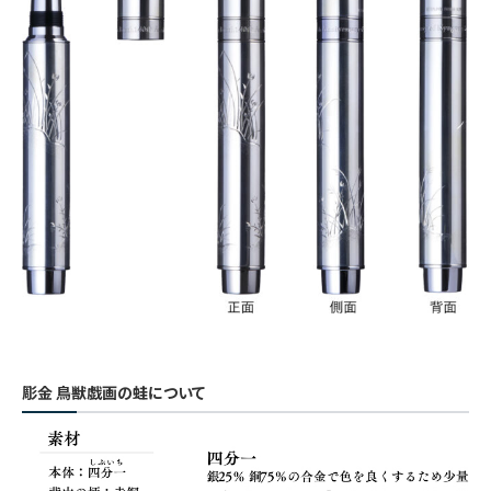
彫金 鳥獣戯画の蛙について