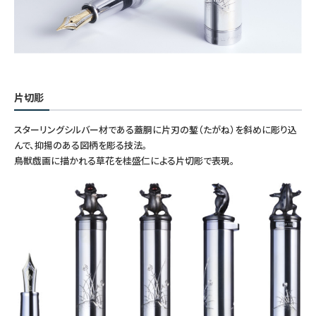
片切彫
スターリングシルバー材である蓋胴に片刃の鏨（たがね）を斜めに彫り込
んで、抑揚のある図柄を彫る技法。
鳥獣戯画に描かれる草花を桂盛仁による片切彫で表現。