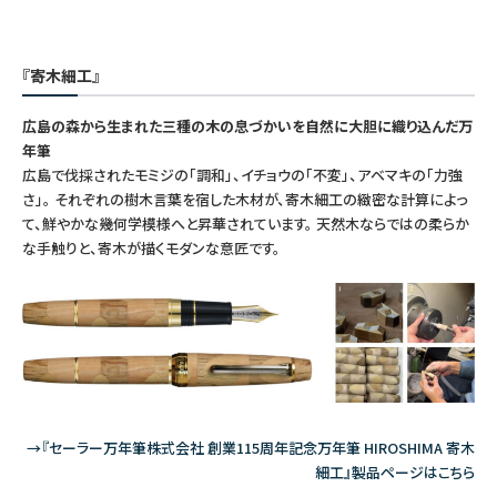
『寄木細工』
広島の森から生まれた三種の木の息づかいを自然に大胆に織り込んだ万
年筆
広島で伐採されたモミジの「調和」、イチョウの「不変」、アベマキの「力強
さ」。 それぞれの樹木言葉を宿した木材が、寄木細工の緻密な計算によっ
て、鮮やかな幾何学模様へと昇華されています。 天然木ならではの柔らか
な手触りと、寄木が描くモダンな意匠です。
→『セーラー万年筆株式会社 創業115周年記念万年筆 HIROSHIMA 寄木
細工』製品ページはこちら