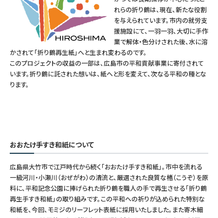
れらの折り鶴は、現在、新たな役割
を与えられています。市内の就労支
援施設にて、一羽一羽、大切に手作
業で解体・色分けされた後、水に溶
かされて「折り鶴再生紙」へと生まれ変わるのです。
このプロジェクトの収益の一部は、広島市の平和貢献事業に寄付されて
います。折り鶴に託された想いは、紙へと形を変えて、次なる平和の種とな
ります。
おおたけ手すき和紙について
広島県大竹市で江戸時代から続く「おおたけ手すき和紙」。市中を流れる
一級河川・小瀬川（おぜがわ）の清流と、厳選された良質な楮（こうぞ）を原
料に、平和記念公園に捧げられた折り鶴を職人の手で再生させる「折り鶴
再生手すき和紙」の取り組みです。この平和への祈りが込められた特別な
和紙を、今回、モミジのリーフレット表紙に採用いたしました。また寄木細