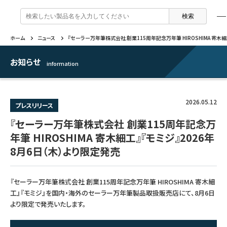
検
索
:
ホーム
ニュース
『セーラー万年筆株式会社 創業115周年記念万年筆 HIROSHIMA 寄木細
製品情報
企業情報
特集
よくあるご質問
戻る
戻る
戻る
戻る
お知らせ
information
万年筆 ・ インク
セーラー万年筆について
トピックスを読む
カテゴリから選ぶ
2026.05.12
プレスリリース
ボールペン
採用情報
動画コンテンツを見る
芯の交換・補充方法について
『セーラー万年筆株式会社 創業115周年記念万
年筆 HIROSHIMA 寄木細工』『モミジ』2026年
シャープペンシル
IR・CSR情報
8月6日（木）より限定発売
よくあるご質問
特集
複合筆記具
企業情報
『セーラー万年筆株式会社 創業115周年記念万年筆 HIROSHIMA 寄木細
マーキングペン
工』『モミジ』を国内・海外のセーラー万年筆製品取扱販売店にて、8月6日
より限定で発売いたします。
ふでペン