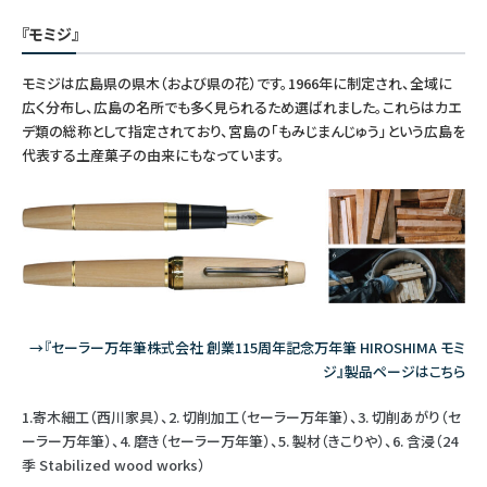
『モミジ』
モミジは広島県の県木（および県の花）です。1966年に制定され、全域に
広く分布し、広島の名所でも多く見られるため選ばれました。これらはカエ
デ類の総称として指定されており、宮島の「もみじまんじゅう」という広島を
代表する土産菓子の由来にもなっています。
→『セーラー万年筆株式会社 創業115周年記念万年筆 HIROSHIMA モミ
ジ』製品ページはこちら
1.寄木細工（西川家具）、2. 切削加工（セーラー万年筆）、3. 切削あがり（セ
ーラー万年筆）、4. 磨き（セーラー万年筆）、5. 製材（きこりや）、6. 含浸（24
季 Stabilized wood works）