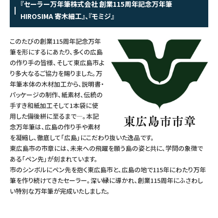
『セーラー万年筆株式会社 創業115周年記念万年筆
つけペン・インク
HIROSIMA 寄木細工』、『モミジ』
その他文房具
このたびの創業115周年記念万年
筆を形にするにあたり、多くの広島
シリーズ
の作り手の皆様、そして東広島市よ
り多大なるご協力を賜りました。万
年筆本体の木材加工から、説明書・
パッケージの制作、紙素材、伝統の
製品情報
手すき和紙加工そして1本袋に使
用した備後絣に至るまで―。本記
念万年筆は、広島の作り手や素材
を凝縮し、徹底して「広島」にこだわり抜いた逸品です。
東広島市の市章には、未来への飛躍を願う島の姿と共に、学問の象徴で
ある「ペン先」が刻まれています。
市のシンボルにペン先を抱く東広島市と、広島の地で115年にわたり万年
筆を作り続けてきたセーラー。深い縁に導かれ、創業115周年にふさわし
い特別な万年筆が完成いたしました。