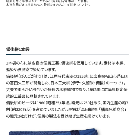
備後絣1本袋
1本袋の布には広島の伝統工芸、備後絣を使用しています。素材は木綿、
藍染や柿渋染で染めています。
備後絣（びんごがすり）は、江戸時代末期の1853年に広島県福山市芦田町
の富田久三郎が開発した、日本三大絣（伊予・久留米・備後）の一つです。
丈夫で柔らかい風合いが特長の木綿織物であり、1992年に広島県指定伝
統的工芸品に登録されています。
備後絣のピークは1960（昭和35）年頃。織元は250社あり、国内生産の約7
割（約330万反）を占めていましたが、現在は「森田織物」「橘高兄弟商会」
の織元2社だけが、伝統の製法を受け継ぎ生産を続けています。