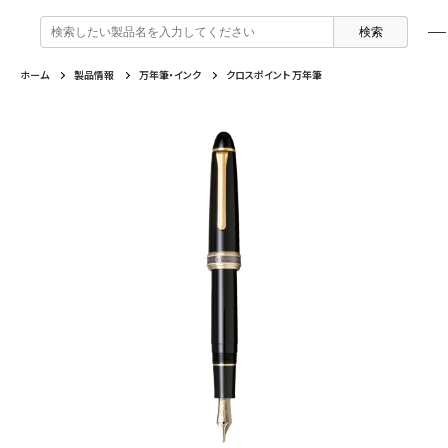
検
索
:
ホーム
製品情報
万年筆・インク
クロスポイント 万年筆
製品情報
企業情報
特集
よくあるご質問
戻る
戻る
戻る
戻る
万年筆 ・ インク
セーラー万年筆について
トピックスを読む
カテゴリから選ぶ
ボールペン
採用情報
動画コンテンツを見る
芯の交換・補充方法について
シャープペンシル
IR・CSR情報
よくあるご質問
特集
複合筆記具
企業情報
マーキングペン
ふでペン