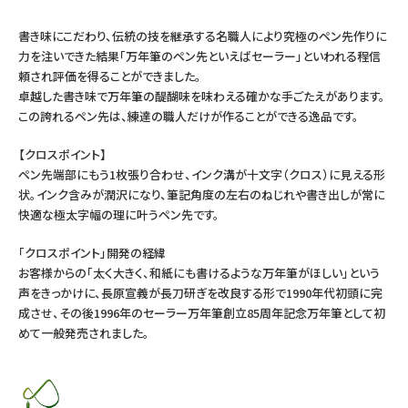
書き味にこだわり、伝統の技を継承する名職人により究極のペン先作りに
力を注いできた結果「万年筆のペン先といえばセーラー」といわれる程信
頼され評価を得ることができました。
卓越した書き味で万年筆の醍醐味を味わえる確かな手ごたえがあります。
この誇れるペン先は、練達の職人だけが作ることができる逸品です。
【クロスポイント】
ペン先端部にもう1枚張り合わせ、インク溝が十文字（クロス）に見える形
状。インク含みが潤沢になり、筆記角度の左右のねじれや書き出しが常に
快適な極太字幅の理に叶うペン先です。
「クロスポイント」開発の経緯
お客様からの「太く大きく、和紙にも書けるような万年筆がほしい」という
声をきっかけに、長原宣義が長刀研ぎを改良する形で1990年代初頭に完
成させ、その後1996年のセーラー万年筆創立85周年記念万年筆として初
めて一般発売されました。