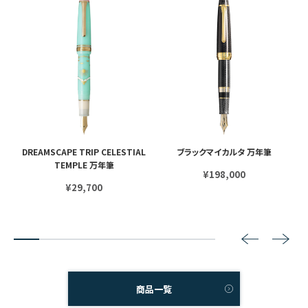
 シ
DREAMSCAPE TRIP CELESTIAL
ブラックマイカルタ 万年筆
TEMPLE 万年筆
¥198,000
¥29,700
2
3
4
5
6
7
8
商品一覧