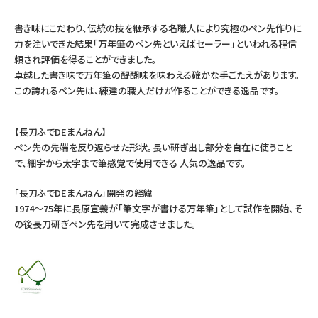
書き味にこだわり、伝統の技を継承する名職人により究極のペン先作りに
力を注いできた結果「万年筆のペン先といえばセーラー」といわれる程信
頼され評価を得ることができました。
卓越した書き味で万年筆の醍醐味を味わえる確かな手ごたえがあります。
この誇れるペン先は、練達の職人だけが作ることができる逸品です。
【長刀ふでDEまんねん】
ペン先の先端を反り返らせた形状。長い研ぎ出し部分を自在に使うこと
で、細字から太字まで筆感覚で使用できる 人気の逸品です。
「長刀ふでDEまんねん」開発の経緯
1974～75年に長原宣義が「筆文字が書ける万年筆」として試作を開始、そ
の後長刀研ぎペン先を用いて完成させました。