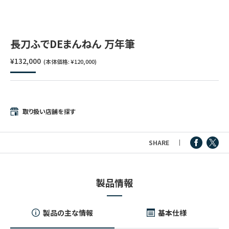
つけペン・インク
その他文房具
長刀ふでDEまんねん 万年筆
¥132,000
(本体価格: ¥120,000)
シリーズ
製品情報
取り扱い店舗を探す
SHARE
製品情報
製品の主な情報
基本仕様