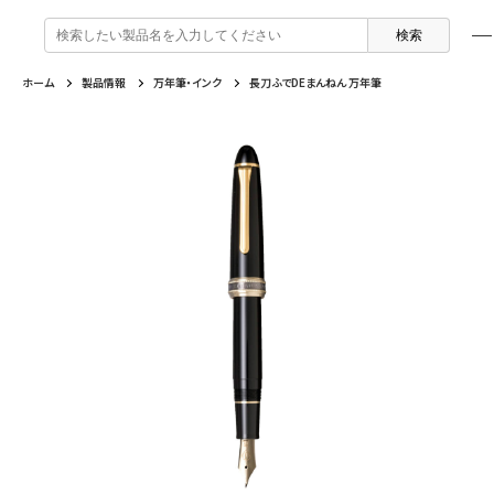
検
索
:
ホーム
製品情報
万年筆・インク
長刀ふでDEまんねん 万年筆
製品情報
企業情報
特集
よくあるご質問
戻る
戻る
戻る
戻る
万年筆 ・ インク
セーラー万年筆について
トピックスを読む
カテゴリから選ぶ
ボールペン
採用情報
動画コンテンツを見る
芯の交換・補充方法について
シャープペンシル
IR・CSR情報
よくあるご質問
特集
複合筆記具
企業情報
マーキングペン
ふでペン