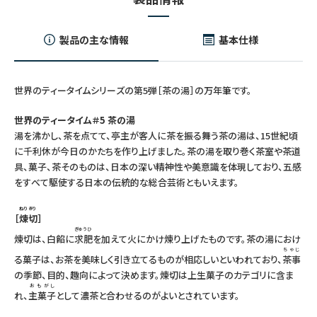
製品の主な情報
基本仕様
世界のティータイムシリーズの第5弾［茶の湯］の万年筆です。
世界のティータイム＃5 茶の湯
湯を沸かし、茶を点てて、亭主が客人に茶を振る舞う茶の湯は、15世紀頃
に千利休が今日のかたちを作り上げました。茶の湯を取り巻く茶室や茶道
具、菓子、茶そのものは、日本の深い精神性や美意識を体現しており、五感
をすべて駆使する日本の伝統的な総合芸術ともいえます。
ねりきり
［
煉切
］
ぎゅうひ
煉切は、白餡に
求肥
を加えて火にかけ煉り上げたものです。茶の湯におけ
ちゃじ
る菓子は、お茶を美味しく引き立てるものが相応しいといわれており、
茶事
の季節、目的、趣向によって決めます。煉切は上生菓子のカテゴリに含ま
おもがし
れ、
主菓子
として濃茶と合わせるのがよいとされています。