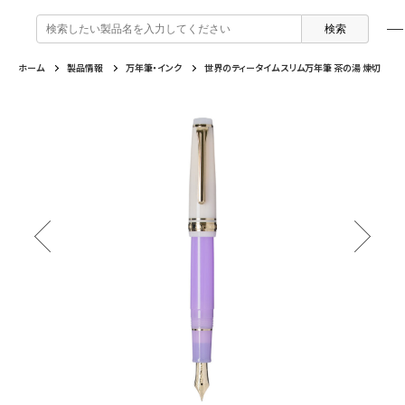
検
索
:
ホーム
製品情報
万年筆・インク
世界のティータイム スリム万年筆 茶の湯 煉切
製品情報
企業情報
特集
よくあるご質問
戻る
戻る
戻る
戻る
万年筆 ・ インク
セーラー万年筆について
トピックスを読む
カテゴリから選ぶ
ボールペン
採用情報
動画コンテンツを見る
芯の交換・補充方法について
シャープペンシル
IR・CSR情報
よくあるご質問
特集
複合筆記具
企業情報
マーキングペン
ふでペン