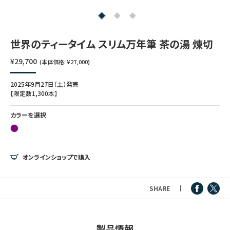
つけペン・インク
その他文房具
世界のティータイム スリム万年筆 茶の湯 煉切
¥29,700
(本体価格: ¥27,000)
シリーズ
2025年9月27日（土）発売
【限定数1,300本】
製品情報
カラーを選択
オンラインショップで購入
SHARE
製品情報