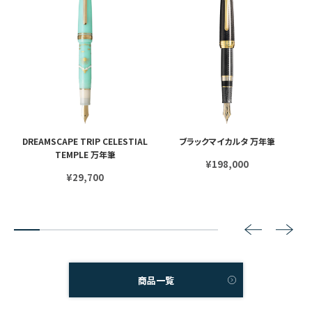
 シ
DREAMSCAPE TRIP CELESTIAL
ブラックマイカルタ 万年筆
TEMPLE 万年筆
¥198,000
¥29,700
2
3
4
5
6
7
8
商品一覧