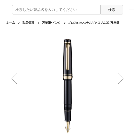
検
索
:
ホーム
製品情報
万年筆・インク
プロフェッショナルギア スリム 21 万年筆
製品情報
企業情報
特集
よくあるご質問
戻る
戻る
戻る
戻る
万年筆 ・ インク
セーラー万年筆について
トピックスを読む
カテゴリから選ぶ
ボールペン
採用情報
動画コンテンツを見る
芯の交換・補充方法について
シャープペンシル
IR・CSR情報
よくあるご質問
特集
複合筆記具
企業情報
マーキングペン
ふでペン