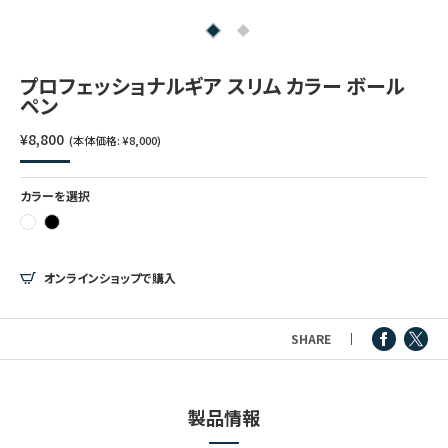
つけペン・インク
その他文房具
プロフェッショナルギア スリム カラー ボール
ペン
シリーズ
¥8,800
(本体価格: ¥8,000)
カラーを選択
製品情報
オンラインショップで購入
SHARE
製品情報