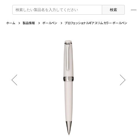
検
索
:
ホーム
製品情報
ボールペン
プロフェッショナルギア スリム カラー ボールペン
製品情報
企業情報
特集
よくあるご質問
戻る
戻る
戻る
戻る
万年筆 ・ インク
セーラー万年筆について
トピックスを読む
カテゴリから選ぶ
ボールペン
採用情報
動画コンテンツを見る
芯の交換・補充方法について
シャープペンシル
IR・CSR情報
よくあるご質問
特集
複合筆記具
企業情報
マーキングペン
ふでペン