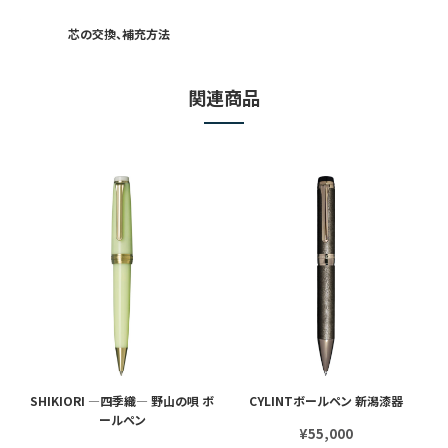
芯の交換、補充⽅法
関連商品
SHIKIORI ―四季織― 野山の唄 ボ
CYLINTボールペン 新潟漆器
C
ールペン
¥55,000