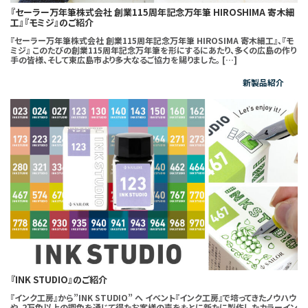
『セーラー万年筆株式会社 創業115周年記念万年筆 HIROSHIMA 寄木細
工』『モミジ』のご紹介
『セーラー万年筆株式会社 創業115周年記念万年筆 HIROSIMA 寄木細工』、『モ
ミジ』 このたびの創業115周年記念万年筆を形にするにあたり、多くの広島の作り
手の皆様、そして東広島市より多大なるご協力を賜りました。 […]
新製品紹介
『INK STUDIO』のご紹介
『インク工房』から”INK STUDIO” へ イベント『インク工房』で培ってきたノウハウ
や、2万色以上の調色を通じて得たお客様の声をもとに新たに製作したカラーイン