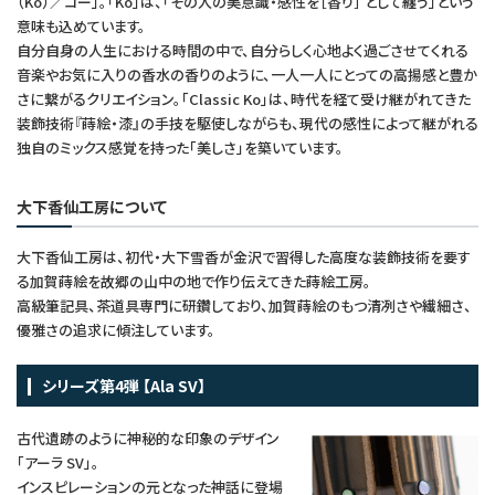
（Ko）／コー」。「Ko」は、「その人の美意識・感性を［香り］ として纏う」という
意味も込めています。
自分自身の人生における時間の中で、自分らしく心地よく過ごさせてくれる
音楽やお気に入りの香水の香りのように、一人一人にとっての高揚感と豊か
さに繋がるクリエイション。「Classic Ko」は、時代を経て受け継がれてきた
装飾技術『蒔絵・漆』の手技を駆使しながらも、現代の感性によって継がれる
独自のミックス感覚を持った「美しさ」を築いています。
大下香仙工房について
大下香仙工房は、初代・大下雪香が金沢で習得した高度な装飾技術を要す
る加賀蒔絵を故郷の山中の地で作り伝えてきた蒔絵工房。
高級筆記具、茶道具専門に研鑽しており、加賀蒔絵のもつ清冽さや繊細さ、
優雅さの追求に傾注しています。
シリーズ第4弾 【Ala SV】
古代遺跡のように神秘的な印象のデザイン
「アーラ SV」。
インスピレーションの元となった神話に登場