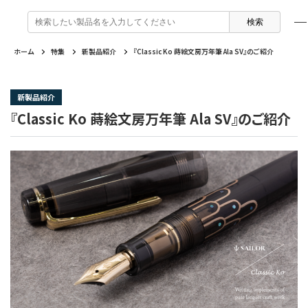
検
索
:
ホーム
特集
新製品紹介
『Classic Ko 蒔絵文房万年筆 Ala SV』のご紹介
製品情報
企業情報
特集
よくあるご質問
戻る
戻る
戻る
戻る
新製品紹介
『Classic Ko 蒔絵文房万年筆 Ala SV』のご紹介
万年筆 ・ インク
セーラー万年筆について
トピックスを読む
カテゴリから選ぶ
ボールペン
採用情報
動画コンテンツを見る
芯の交換・補充方法について
シャープペンシル
IR・CSR情報
よくあるご質問
特集
複合筆記具
企業情報
マーキングペン
ふでペン