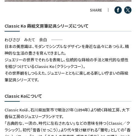
つけペン・インク
SHARE
その他文房具
Classic Ko 蒔絵文房筆記具シリーズについて
シリーズ
わびさび みたて 余白 ―――
日本の美意識は、モダンでシンプルなデザインを身近な品々にあつらえ、精
神的な生活の豊さを育んできました。
ジュエリーの世界でそれらを表現し、伝統的な蒔絵の手法と現代的な感性
製品情報
を結びつけているClassic Ko（クラシックコー）。
その世界観をしつらえた、ジュエリーとともに楽しめる新しい佇まいの蒔絵
筆記具シリーズです。
Classic Koについて
Classic Koは、石川県加賀市で明治27年（1894年）より続く蒔絵工房、大下
香仙工房のジュエリーブランドです。
「古典的な、一流の、時代に左右されない」などの意味を持つ［Classic／ク
ラシック］。初代「雪香（せっこう）」より代々受け継がれる「雅号」としての「香