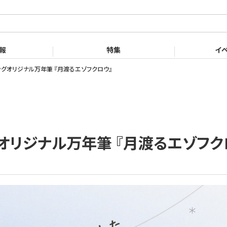
English
Chinese
with ink.
報
特集
イ
ングオリジナル万年筆 『月渡るエゾフクロウ』
オリジナル万年筆 『月渡るエゾフク