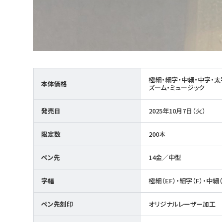
極細・細字・中細・中字・太
本体価格
ズーム・ミュージック
発売日
2025年10月7日（火）
限定数
200本
ペン先
14金／中型
字幅
極細（EF）・細字（F）・中細
ペン先刻印
オリジナルレーザー加工