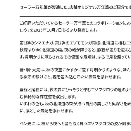
セーラー万年筆が製造した、店舗オリジナル万年筆のご紹介です
ご好評いただいているセーラー万年筆とのコラボレーションによる
ロウ」を2025年10月7日（火）より発売します。
第1弾のシマエナガ、第2弾のエゾモモンガ同様、北海道に棲むエ
秋深まりゆく北海道の森。夜の帳が降りると、静寂が辺りを包み込
す。月明かりに照らされるその優雅な飛翔は、まるで月を渡ってい
蓋・胴・大先は、秋の夜空にかすかに差す月明かりのような、ほ
る季節の静けさと、森を包み込む冷たい夜気を思わせます。
蓋栓と尾栓には、夜の森にひっそりと佇むエゾフクロウの瞳のよ
む神秘的な存在感を演出します。
いずれの色も、秋の北海道の森が持つ自然の美しさと奥深さを表
に、凛とした気配を漂わせます。
ペン先には、枝から枝へと音もなく舞うエゾフクロウの姿が刻まれ