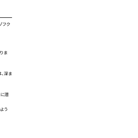
ゾフク
りま
は、深ま
中に潜
よう