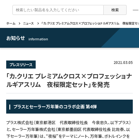
検
索
:
ホーム
ニュース
「カ.クリエ プレミアムクロス×プロフェッショナルギアスリム 夜桜限定セ
製品情報
企業情報
特集
よくあるご質問
戻る
戻る
戻る
戻る
お知らせ
information
万年筆 ・ インク
セーラー万年筆について
トピックスを読む
カテゴリから選ぶ
2021.03.05
プレスリリース
ボールペン
採用情報
動画コンテンツを見る
芯の交換・補充方法について
「カ.クリエ プレミアムクロス×プロフェッショナ
ルギアスリム 夜桜限定セット」を発売
シャープペンシル
IR・CSR情報
よくあるご質問
特集
複合筆記具
プラスとセーラー万年筆のコラボ企画 第4弾
企業情報
マーキングペン
プラス株式会社（東京都港区 代表取締役社長 今泉忠久、以下プラス）
と、セーラー万年筆株式会社（東京都墨田区 代表取締役社長 比佐泰、以
ふでペン
下セーラー万年筆）は、“夜桜”をテーマにノート、万年筆、ボトルインクを