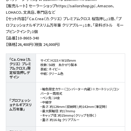
【販売ルート】 セーラーショップhttps://sailorshop.jp/、Amazon、
LOHACO、文具店、専門店など
【セット内容】「Ca.Crea（カ.クリエ） プレミアムクロス 桜箔押し」1冊、「プ
ロフェッショナルギアスリム万年筆 クリアブルー」1本、「染料ボトル モー
ブピンクインク」1個
【品番】10-8603-340
【価格】26,400円（税抜 24,000円）
「Ca.Crea（カ.
サイズ：H215×W105mm
クリエ） プレミ
枚数：56枚 糸かがり製本
アムクロス」限
表紙：ネイビー
定桜箔押しデ
中紙：クリーム色
ザイン
・軸色限定カラー（コンバーター内蔵）※カートリッジ/コン
バーター両用式
・ペン先：14金
「プロフェッシ
・中細字
ョナルギアスリ
・長さ：約124mm（収納時）/約142mm（筆記時）
ム万年筆」
・最大胴軸径：約17mmφ
・キャップ径：約15mmφ（クリップを除く）
・重さ：約16.8g クリアブルー