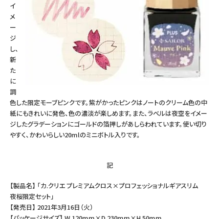
イ
メ
ー
ジ
し、
新
た
に
調
色した限定モーブピンクです。紫がかったピンクはノートのクリーム色の中
紙にもきれいに発色、色の濃淡が楽しめます。また、ラベルは夜空をイメー
ジしたグラデーションにゴールドの箔押しがあしらわれています。使い切り
やすく、かわいらしい20mlのミニボトル入りです。
記
【製品名】 「カ.クリエ プレミアムクロス×プロフェッショナルギアスリム
夜桜限定セット」
【発売日】 2021年3月16日（火）
【パッケージサイズ】 W 120mm×D 230mm×H 50mm