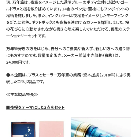
現。万年筆は、夜空をイメージした透明ブルーのボディ全体に細かいゴー
ルドラメと桜を散りばめています。14金のペン先・蓋栓にもワンポイントの
桜柄を施しました。また、インクカラーは夜桜をイメージしたモーブピンク
を新たに調色。ギフトボックスも夜桜を連想するカラーを採用しました。桜
の花びらに心動かされながら書き心地を楽しんでいただける、優雅なステ
ーショナリーセットです。
万年筆好きの方をはじめ、自分へのご褒美や新入学、親しい方への贈り物
にもおすすめです。数量限定販売、メーカー希望小売価格（税抜）は、
24,000円です。
●本企画は、プラスとセーラー万年筆の業務・資本提携（2018年）により実
現したコラボ製品です。
≪主な製品特長≫
■夜桜をテーマにした3点をセット