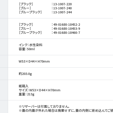
［ブラック］
：13-1007-220
［ブルー］
：13-1007-240
［ブルーブラック］
：13-1007-244
［ブラック］
：49-01680-18452-2
［ブルー］
：49-01680-18453-9
［ブルーブラック］
：49-01680-18460-7
インク：水性染料
容量：50ml
W53×D44×H70mm
約203.0g
紙箱入
サイズ：W53×D44×H70mm
重量：213g
※リザーバーは付属しておりません。
※蓋の内蓋が外れた場合は廃棄せずに、蓋の内側に嵌め込んでご使