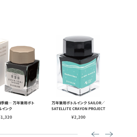
 ―四季織― 万年筆用ボト
万年筆用ボトルインク SAILOR／
10×3
ルインク
SATELLITE CRAYON PROJECT
¥1,320
¥2,200