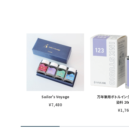
iA MiX
Sailor's Voyage
万年筆用ボトルインク I
染料 20
¥7,480
¥1,76