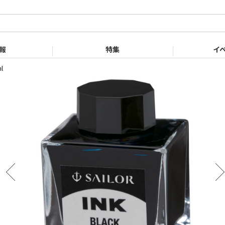
English
Chinese
with ink.
報
特集
イ
l