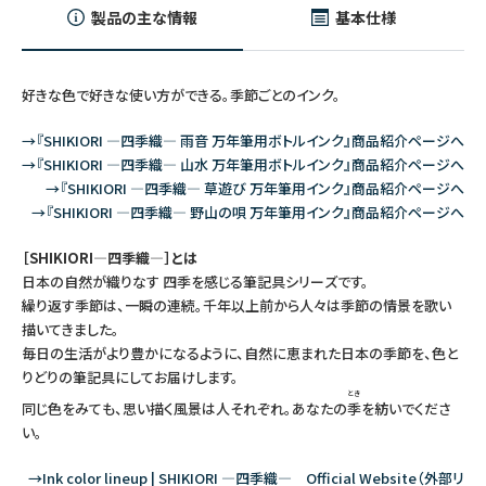
製品の主な情報
基本仕様
好きな色で好きな使い方ができる。季節ごとのインク。
→『SHIKIORI ―四季織― 雨音 万年筆用ボトルインク』商品紹介ページへ
→『SHIKIORI ―四季織― 山水 万年筆用ボトルインク』商品紹介ページへ
→『SHIKIORI ―四季織― 草遊び 万年筆用インク』商品紹介ページへ
→『SHIKIORI ―四季織― 野山の唄 万年筆用インク』商品紹介ページへ
［SHIKIORI―四季織―］とは
日本の自然が織りなす 四季を感じる筆記具シリーズです。
繰り返す季節は、一瞬の連続。千年以上前から人々は季節の情景を歌い
描いてきました。
毎日の生活がより豊かになるように、自然に恵まれた日本の季節を、色と
りどりの筆記具にしてお届けします。
とき
同じ色をみても、思い描く風景は人それぞれ。あなたの
季
を紡いでくださ
い。
→Ink color lineup | SHIKIORI ―四季織― Official Website（外部リ