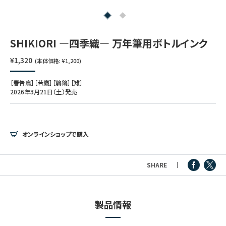
つけペン・インク
その他文房具
SHIKIORI ―四季織― 万年筆用ボトルインク
¥1,320
(本体価格: ¥1,200)
シリーズ
［春告鳥］［若鷹］［鶺鴒］［雉］
2026年3月21日（土）発売
製品情報
オンラインショップで購入
SHARE
製品情報