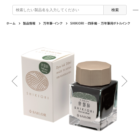
検
索
:
ホーム
製品情報
万年筆・インク
SHIKIORI ―四季織― 万年筆用ボトルインク
製品情報
企業情報
特集
よくあるご質問
戻る
戻る
戻る
戻る
万年筆 ・ インク
セーラー万年筆について
トピックスを読む
カテゴリから選ぶ
ボールペン
採用情報
動画コンテンツを見る
芯の交換・補充方法について
シャープペンシル
IR・CSR情報
よくあるご質問
特集
複合筆記具
企業情報
マーキングペン
ふでペン