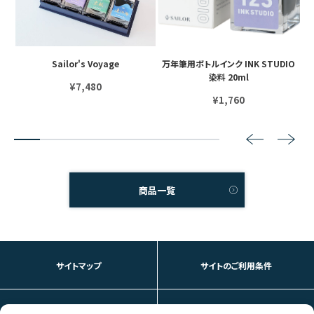
iX
Sailor's Voyage
万年筆用ボトルインク INK STUDIO
S
染料 20ml
¥7,480
¥1,760
2
3
4
5
6
7
8
商品一覧
サイトマップ
サイトのご利用条件
個人情報の取り扱いについて
お問い合わせ