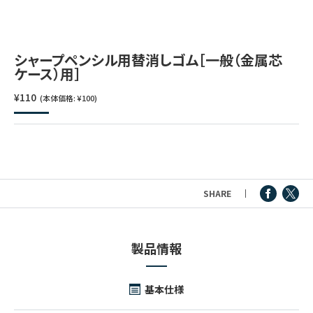
つけペン・インク
その他文房具
シャープペンシル用替消しゴム［一般（金属芯
ケース）用］
シリーズ
¥110
(本体価格: ¥100)
製品情報
SHARE
製品情報
基本仕様