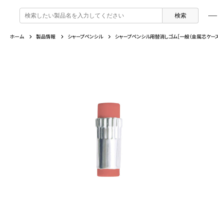
検
索
:
ホーム
製品情報
シャープペンシル
シャープペンシル用替消しゴム［一般（金属芯ケース
製品情報
企業情報
特集
よくあるご質問
戻る
戻る
戻る
戻る
万年筆 ・ インク
セーラー万年筆について
トピックスを読む
カテゴリから選ぶ
ボールペン
採用情報
動画コンテンツを見る
芯の交換・補充方法について
シャープペンシル
IR・CSR情報
よくあるご質問
特集
複合筆記具
企業情報
マーキングペン
ふでペン