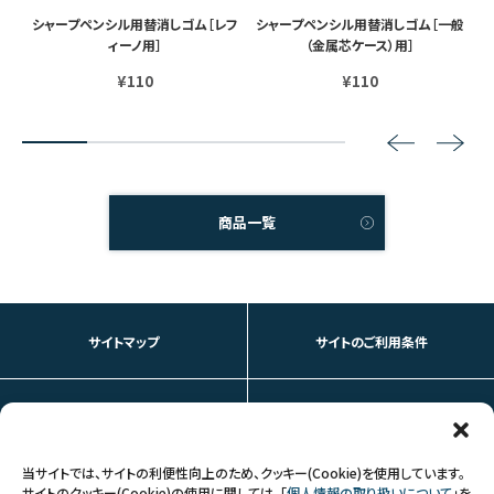
マル
シャープペンシル用替消しゴム［レフ
シャープペンシル用替消しゴム［一般
シ
］
ィーノ用］
（金属芯ケース）用］
¥110
¥110
2
3
4
5
商品一覧
サイトマップ
サイトのご利用条件
個人情報の取り扱いについて
お問い合わせ
当サイトでは、サイトの利便性向上のため、クッキー(Cookie)を使用しています。
サイトのクッキー(Cookie)の使用に関しては、「
個人情報の取り扱いについて
」を