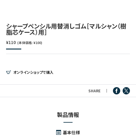
つけペン・インク
その他文房具
シャープペンシル用替消しゴム［マルシャン（樹
脂芯ケース）用］
シリーズ
¥110
(本体価格: ¥100)
製品情報
オンラインショップで購入
SHARE
製品情報
基本仕様