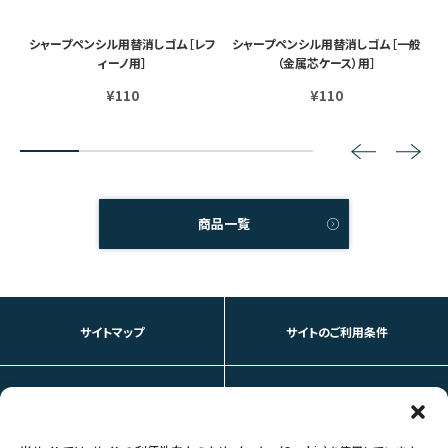
マル
シャープペンシル用替消しゴム［レフ
シャープペンシル用替消しゴム［一般
シ
］
ィーノ用］
（金属芯ケース）用］
¥110
¥110
2
3
4
5
商品一覧
サイトマップ
サイトのご利用条件
個人情報の取り扱いについて
お問い合わせ