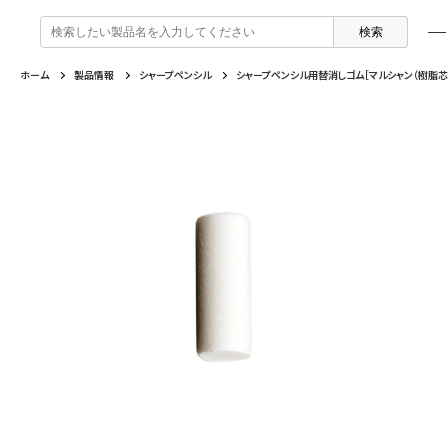
検
索
:
ホーム
製品情報
シャープペンシル
シャープペンシル用替消しゴム［マルシャン（樹脂芯
製品情報
企業情報
特集
よくあるご質問
戻る
戻る
戻る
戻る
万年筆 ・ インク
セーラー万年筆について
トピックスを読む
カテゴリから選ぶ
ボールペン
採用情報
動画コンテンツを見る
芯の交換・補充方法について
シャープペンシル
IR・CSR情報
よくあるご質問
特集
複合筆記具
企業情報
マーキングペン
ふでペン