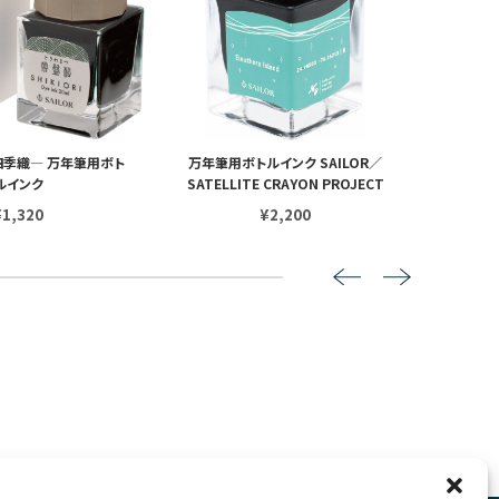
 ―四季織― 万年筆用ボト
万年筆用ボトルインク SAILOR／
10×3
ルインク
SATELLITE CRAYON PROJECT
¥1,320
¥2,200
7
8