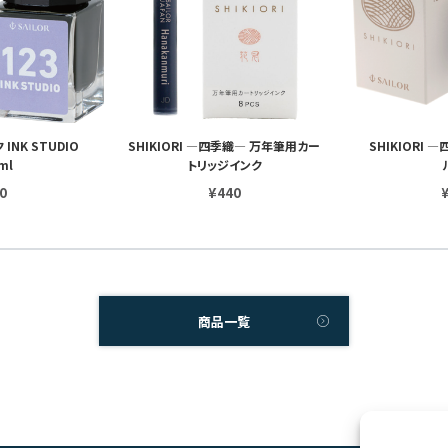
NK STUDIO
SHIKIORI ―四季織― 万年筆用カー
SHIKIORI
ml
トリッジインク
0
¥440
4
5
6
商品一覧