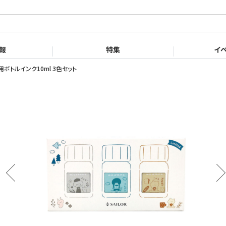
English
Chinese
with ink.
報
特集
イ
筆用ボトルインク10ml 3色セット