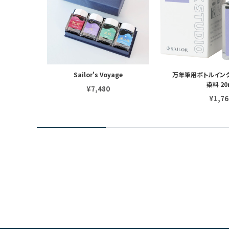
iA MiX
Sailor's Voyage
万年筆用ボトルインク I
染料 20
¥7,480
¥1,76
2
3